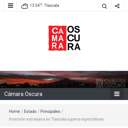
℃
13.54
Tlaxcala
Agencia de información e imagen
Cámara
Oscura
Cámara Oscura
Home
/
Estado
/
Principales
/
Inversión extranjera en Tlaxcala supera expectativas