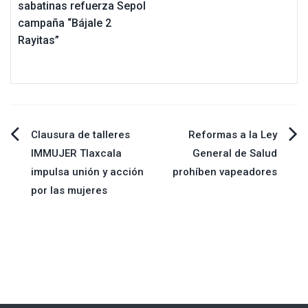
sabatinas refuerza Sepol
campaña “Bájale 2
Rayitas”
Navegación
Clausura de talleres
Reformas a la Ley
IMMUJER Tlaxcala
General de Salud
de
impulsa unión y acción
prohíben vapeadores
por las mujeres
entradas