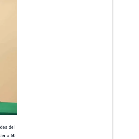
ades del
der a 50