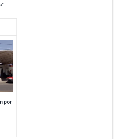
a”
n por