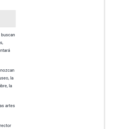
s buscan
s,
ontará
conozcan
useo, la
bre, la
as artes
rector