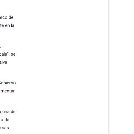
arco de
te en la
,
ala”, se
siva
Gobierno
fomentar
a una de
to de
ersas