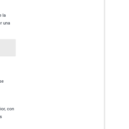
e la
er una
se
ior, con
os