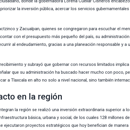
 ciudadano, donde la gobernadora Lorena Cuéllar Cisneros encabezó
riorizar la inversión pública, acercar los servicios gubernamentales
uactzinco y Zacualpan, quienes se congregaron para escuchar el men
e contar con el presupuesto más pequeño del país, su administración
ecurrir al endeudamiento, gracias a una planeación responsable y a 
 recibimiento y subrayó que gobernar con recursos limitados implica
l señalar que su administración ha buscado hacer mucho con poco, p
r a Tlaxcala en alto no solo a nivel nacional, sino también internac
acto en la región
egran la región se realizó una inversión extraordinaria superior a l
fraestructura básica, urbana y social, de los cuales 128 millones d
e ejecutaron proyectos estratégicos que hoy benefician de manera 