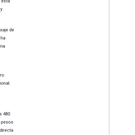
 esta
 y
saje de
 ha
una
ero
ional.
os 480
e pesos
directa