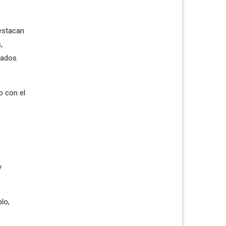
destacan
,
zados.
o con el
y
blo
,