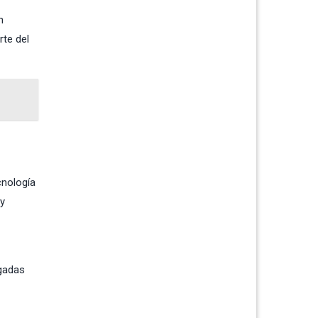
n
rte del
cnología
 y
rgadas