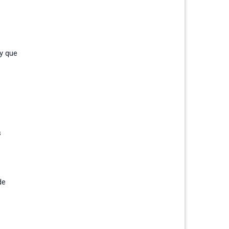
 y que
s
de