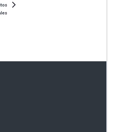
itos
les