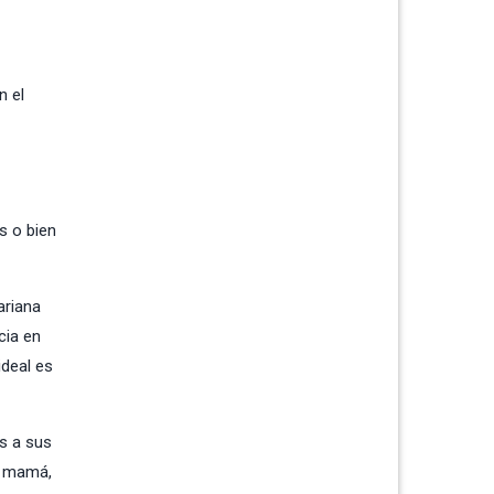
n el
s o bien
ariana
cia en
ideal es
s a sus
la mamá,