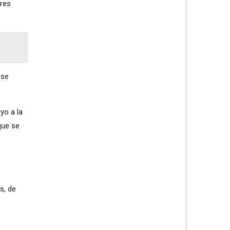
dres
 se
yo a la
que se
s, de