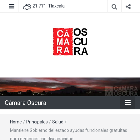
℃
21.71
Tlaxcala
Agencia de información e imagen
Cámara
Oscura
Cámara Oscura
Home
/
Principales
/
Salud
/
Mantiene Gobierno del estado ayudas funcionales gratuitas
para personas con discapacidad