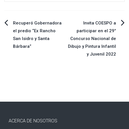
Navegación
Recuperó Gobernadora
Invita COESPO a
el predio “Ex Rancho
participar en el 29°
de
San Isidro y Santa
Concurso Nacional de
Bárbara”
Dibujo y Pintura Infantil
entradas
y Juvenil 2022
ACERCA DE NOSOTROS