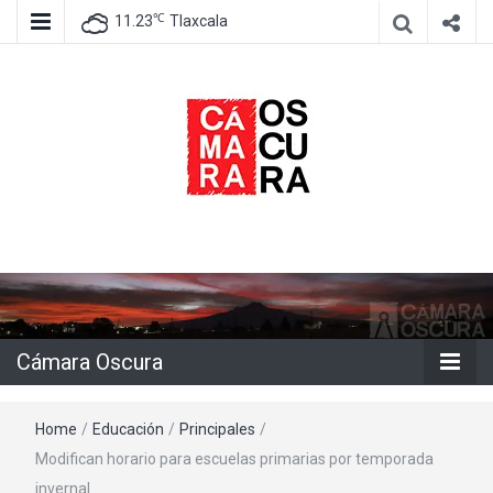
℃
11.23
Tlaxcala
Agencia de información e imagen
Cámara
Oscura
Cámara Oscura
Home
/
Educación
/
Principales
/
Modifican horario para escuelas primarias por temporada
invernal