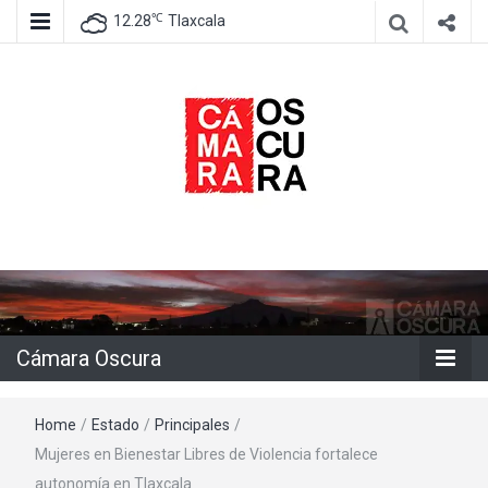
℃
12.28
Tlaxcala
Agencia de información e imagen
Cámara
Oscura
Cámara Oscura
Home
/
Estado
/
Principales
/
Mujeres en Bienestar Libres de Violencia fortalece
autonomía en Tlaxcala