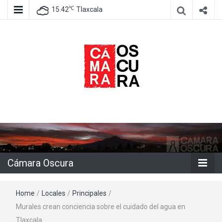
℃
15.42
Tlaxcala
Agencia de información e imagen
Cámara
Oscura
Cámara Oscura
Home
/
Locales
/
Principales
/
Murales crean conciencia sobre el cuidado del agua en
Tlaxcala