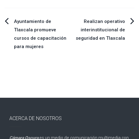
Navegación
Ayuntamiento de
Realizan operativo
Tlaxcala promueve
interinstitucional de
de
cursos de capacitación
seguridad en Tlaxcala
para mujeres
entradas
ACERCA DE NOSOTROS
Cámara Oscura
es un medio de comunicación multimedia con