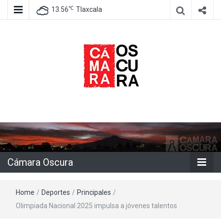
℃
13.56
Tlaxcala
Agencia de información e imagen
Cámara
Oscura
Cámara Oscura
Home
/
Deportes
/
Principales
/
Olimpiada Nacional 2025 impulsa a jóvenes talentos