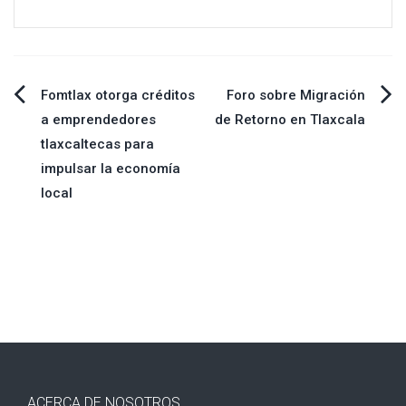
Navegación
Fomtlax otorga créditos
Foro sobre Migración
a emprendedores
de Retorno en Tlaxcala
de
tlaxcaltecas para
impulsar la economía
entradas
local
ACERCA DE NOSOTROS