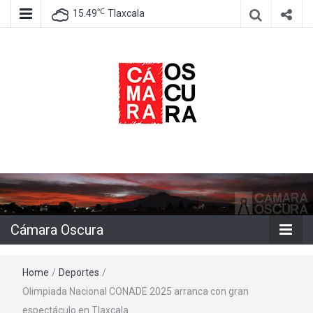
℃
15.49
Tlaxcala
Agencia de información e imagen
Cámara
Oscura
Cámara Oscura
Home
/
Deportes
/
Olimpiada Nacional CONADE 2025 arranca con gran
espectáculo en Tlaxcala