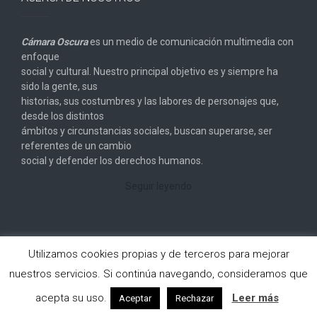
Cámara Oscura
es un medio de comunicación multimedia con
enfoque
social y cultural. Nuestro principal objetivo es y siempre ha
sido la gente, sus
historias, sus costumbres y las labores de personajes que,
desde los distintos
ámbitos y circunstancias sociales, buscan superarse, ser
referentes de un cambio
social y defender los derechos humanos.
Seguir leyendo
Utilizamos cookies propias y de terceros para mejorar
nuestros servicios. Si continúa navegando, consideramos que
Copyright © 2026
Cámara Oscura
. All rights reserved.
acepta su uso.
Leer más
Aceptar
Rechazar
Designed by
FameThemes