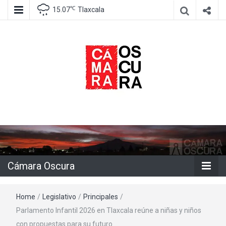
℃
15.07
Tlaxcala
Agencia de información e imagen
Cámara
Oscura
Cámara Oscura
Home
/
Legislativo
/
Principales
/
Parlamento Infantil 2026 en Tlaxcala reúne a niñas y niños
con propuestas para su futuro