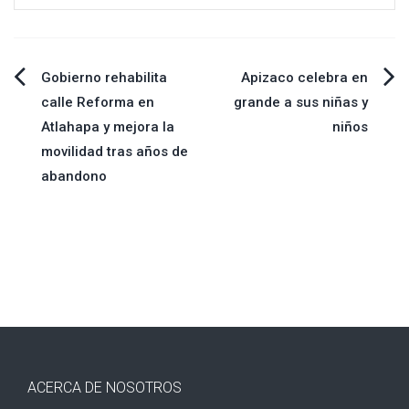
Navegación
Gobierno rehabilita
Apizaco celebra en
calle Reforma en
grande a sus niñas y
de
Atlahapa y mejora la
niños
movilidad tras años de
entradas
abandono
ACERCA DE NOSOTROS