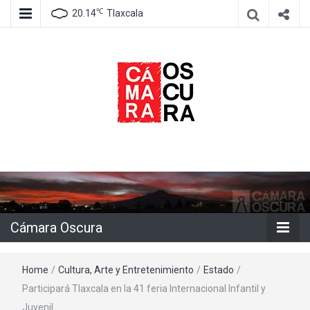
℃
20.14
Tlaxcala
Agencia de información e imagen
Cámara
Oscura
Cámara Oscura
Home
/
Cultura, Arte y Entretenimiento
/
Estado
/
Participará Tlaxcala en la 41 feria Internacional Infantil y
Juvenil