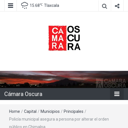
℃
15.68
Tlaxcala
Agencia de información e imagen
Cámara
Oscura
Cámara Oscura
Home
/
Capital
/
Municipios
/
Principales
/
Policía municipal asegura a persona por alterar el orden
público en Chimalpa