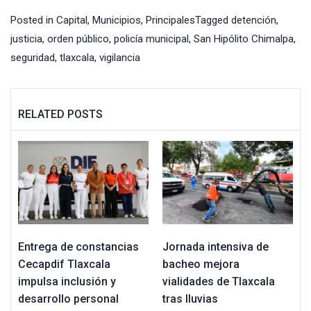
Posted in
Capital
,
Municipios
,
Principales
Tagged
detención
,
justicia
,
orden público
,
policía municipal
,
San Hipólito Chimalpa
,
seguridad
,
tlaxcala
,
vigilancia
RELATED POSTS
Entrega de constancias
Jornada intensiva de
Cecapdif Tlaxcala
bacheo mejora
impulsa inclusión y
vialidades de Tlaxcala
desarrollo personal
tras lluvias