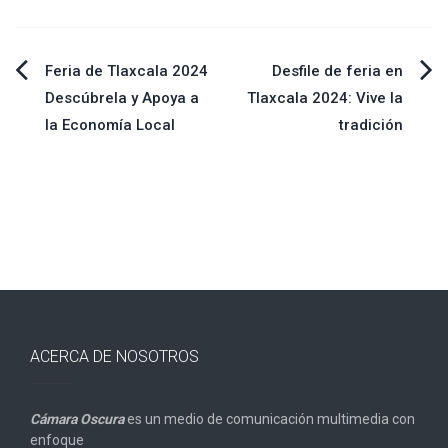
Navegación
Feria de Tlaxcala 2024
Desfile de feria en
Descúbrela y Apoya a
Tlaxcala 2024: Vive la
de
la Economía Local
tradición
entradas
ACERCA DE NOSOTROS
Cámara Oscura
es un medio de comunicación multimedia con
enfoque