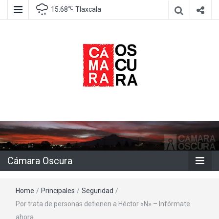
℃
15.68
Tlaxcala
Agencia de información e imagen
Cámara
Oscura
Cámara Oscura
Home
/
Principales
/
Seguridad
/
Por trata de personas detienen a Héctor «N» – Infórmate
ahora