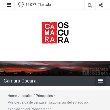
℃
15.07
Tlaxcala
Agencia de información e imagen
Cámara
Oscura
Cámara Oscura
Home
/
Locales
/
Principales
/
Posible caída de ceniza en la zona sur del estado por
exhalación del Popocatépetl