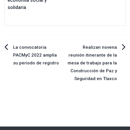
economía social y
solidaria
Navegación
La convocatoria
Realizan novena
PACMyC 2022 amplía
reunión itinerante de la
de
su periodo de registro
mesa de trabajo para la
Construcción de Paz y
entradas
Seguridad en Tlaxco