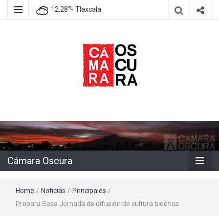
℃
12.28
Tlaxcala
Agencia de información e imagen
Cámara
Oscura
Cámara Oscura
Home
/
Noticias
/
Principales
/
Prepara Sesa Jornada de difusión de cultura bioética