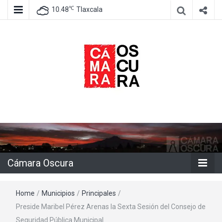
℃
10.48
Tlaxcala
Agencia de información e imagen
Cámara
Oscura
Cámara Oscura
Home
/
Municipios
/
Principales
/
Preside Maribel Pérez Arenas la Sexta Sesión del Consejo de
Seguridad Pública Municipal