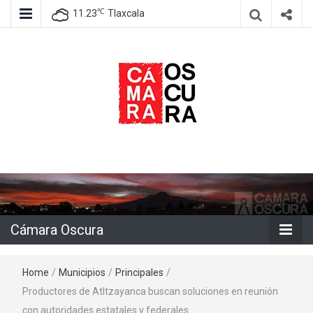
℃
11.23
Tlaxcala
Agencia de información e imagen
Cámara
Oscura
Cámara Oscura
Home
/
Municipios
/
Principales
/
Productores de Atltzayanca buscan soluciones en reunión
con autoridades estatales y federales