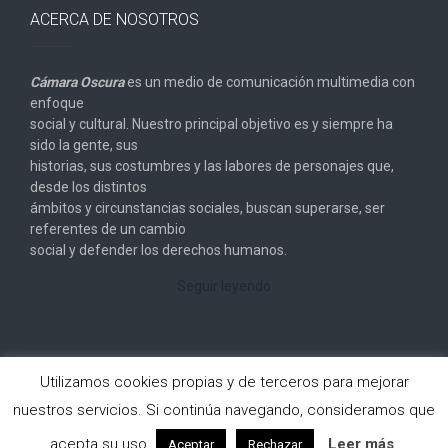
ACERCA DE NOSOTROS
Cámara Oscura
es un medio de comunicación multimedia con
enfoque
social y cultural. Nuestro principal objetivo es y siempre ha
sido la gente, sus
historias, sus costumbres y las labores de personajes que,
desde los distintos
ámbitos y circunstancias sociales, buscan superarse, ser
referentes de un cambio
social y defender los derechos humanos.
Seguir leyendo
Utilizamos cookies propias y de terceros para mejorar
nuestros servicios. Si continúa navegando, consideramos que
Copyright © 2026
Cámara Oscura
. All rights reserved.
acepta su uso.
Leer más
Aceptar
Rechazar
Designed by
FameThemes