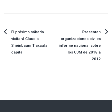
Navegación
El próximo sábado
Presentan
visitará Claudia
organizaciones civiles
de
Sheinbaum Tlaxcala
informe nacional sobre
capital
los CJM de 2018 a
entradas
2012