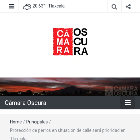
℃
20.63
Tlaxcala
Agencia de información e imagen
Cámara
Oscura
Cámara Oscura
Home
/
Principales
/
Protección de perros en situación de calle será prioridad en
Tlaxcala