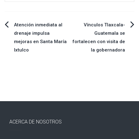
Navegación
Atención inmediata al
Vínculos Tlaxcala-
drenaje impulsa
Guatemala se
de
mejoras en Santa María
fortalecen con visita de
Ixtulco
la gobernadora
entradas
ACERCA DE NOSOTROS