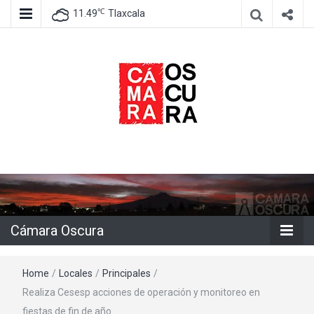
℃
11.49
Tlaxcala
Agencia de información e imagen
Cámara
Oscura
Cámara Oscura
Home
/
Locales
/
Principales
/
Realiza Cesesp acciones de operación y monitoreo en
fiestas de fin de año