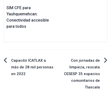
SIM CFE para
Yauhquemehcan:
Conectividad accesible
para todos
Navegación
Capacitó ICATLAX a
Con jornadas de
más de 28 mil personas
limpieza, rescata
de
en 2022
CESESP 35 espacios
comunitarios de
entradas
Tlaxcala