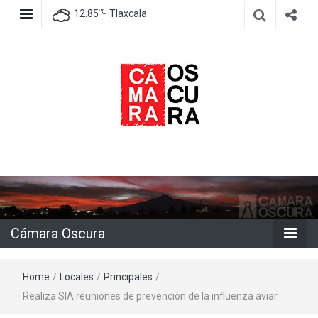
℃
12.85
Tlaxcala
Agencia de información e imagen
Cámara
Oscura
Cámara Oscura
Home
/
Locales
/
Principales
/
Realiza SIA reuniones de prevención de la influenza aviar