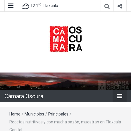
℃
12.1
Tlaxcala
Agencia de información e imagen
Cámara
Oscura
Cámara Oscura
Home
/
Municipios
/
Principales
/
Recetas nutritivas y con mucha sazón, muestran en Tlaxcala
Capital