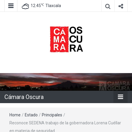
℃
12.45
Tlaxcala
Agencia de información e imagen
Cámara
Oscura
Cámara Oscura
Home
/
Estado
/
Principales
/
Reconoce SEDENA trabajo de la gobernadora Lorena Cuéllar
en materia de seguridad