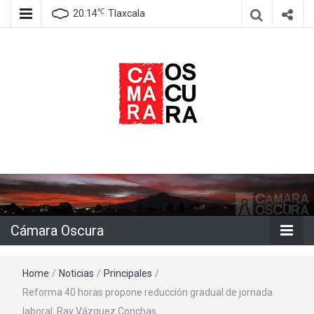
℃
20.14
Tlaxcala
Agencia de información e imagen
Cámara
Oscura
Cámara Oscura
Home
/
Noticias
/
Principales
/
Reforma 40 horas propone reducción gradual de jornada
laboral: Ray Vázquez Conchas