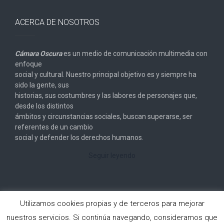
ACERCA DE NOSOTROS
Cámara Oscura
es un medio de comunicación multimedia con
enfoque
social y cultural. Nuestro principal objetivo es y siempre ha
sido la gente, sus
historias, sus costumbres y las labores de personajes que,
desde los distintos
ámbitos y circunstancias sociales, buscan superarse, ser
referentes de un cambio
social y defender los derechos humanos.
Seguir leyendo
Utilizamos cookies propias y de terceros para mejorar
nuestros servicios. Si continúa navegando, consideramos que
Copyright © 2026
Cámara Oscura
. All rights reserved.