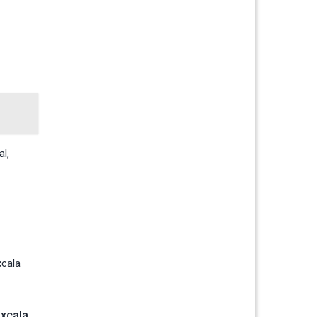
al
,
axcala