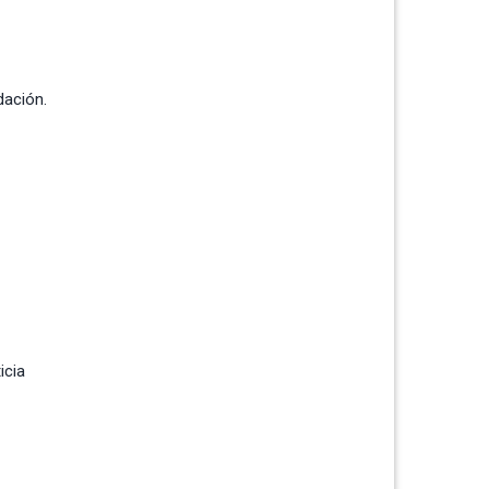
dación.
icia