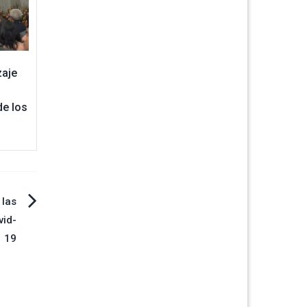
zaje
de los
 las
vid-
19