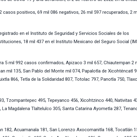
 casos positivos, 69 mil 086 negativos, 26 mil 597 recuperados, 2 m
egistrado en el Instituto de Seguridad y Servicios Sociales de los
stituciones, 18 mil 437 en el Instituto Mexicano del Seguro Social (I
ra 5 mil 992 casos confirmados, Apizaco 3 mil 657, Chiautempan 2 m
 mil 135, San Pablo del Monte mil 074, Papalotla de Xicohténcatl 9
xtla 866, Tetla de la Solidaridad 807, Totolac 797, Panotla 750, Tlax
493, Tzompantepec 495, Tepeyanco 456, Xicohtzinco 440, Nativitas 4
, La Magdalena Tlaltelulco 305, Santa Catarina Ayometla 287, Tenan
can 182, Acuamanala 181, San Lorenzo Axocomanitla 168, Tocatlán 1