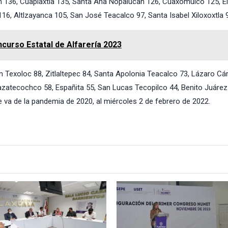
n 136, Cuapiaxtla 135, Santa Ana Nopalucan 126, Cuaxomulco 125, El
6, Altlzayanca 105, San José Teacalco 97, Santa Isabel Xiloxoxtla 
urso Estatal de Alfarería 2023
n Texoloc 88, Zitlaltepec 84, Santa Apolonia Teacalco 73, Lázaro C
atecochco 58, Españita 55, San Lucas Tecopilco 44, Benito Juárez
va de la pandemia de 2020, al miércoles 2 de febrero de 2022.