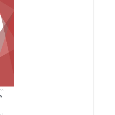
das
9.
d.