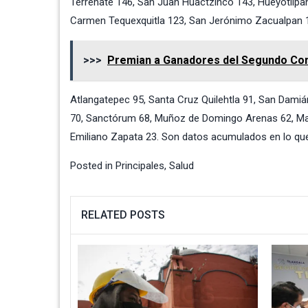
Terrenate 146, San Juan Huactzinco 143, Hueyotlipa
Carmen Tequexquitla 123, San Jerónimo Zacualpan 11
>>>
Premian a Ganadores del Segundo Conc
Atlangatepec 95, Santa Cruz Quilehtla 91, San Damiá
70, Sanctórum 68, Muñoz de Domingo Arenas 62, Maz
Emiliano Zapata 23. Son datos acumulados en lo que 
Posted in
Principales
,
Salud
RELATED POSTS