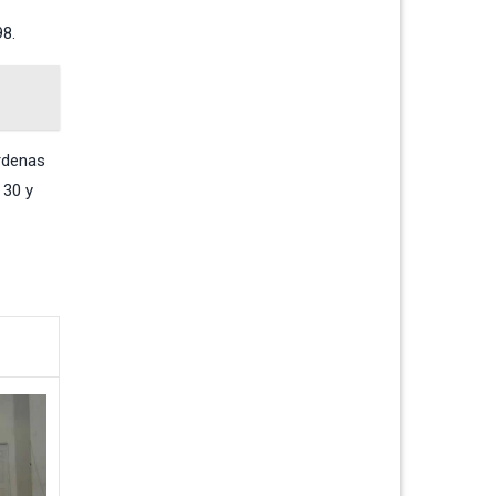
98.
árdenas
 30 y