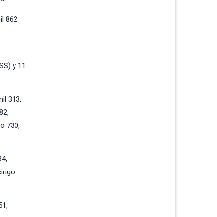
il 862
MSS) y 11
il 313,
82,
co 730,
34,
cingo
51,