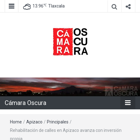
℃
13.96
Tlaxcala
Agencia de información e imagen
Cámara
Oscura
Cámara Oscura
Home
/
Apizaco
/
Principales
/
Rehabilitación de calles en Apizaco avanza con inversión
propia