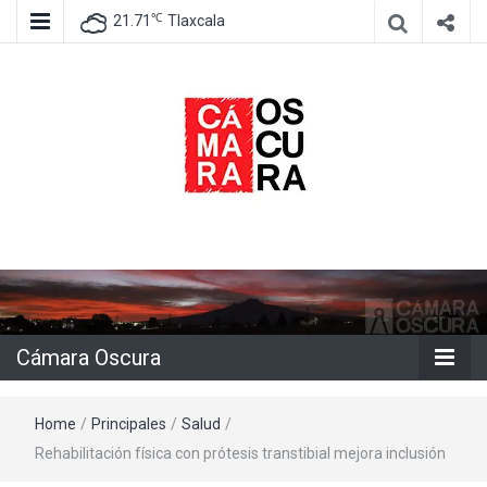
℃
21.71
Tlaxcala
Agencia de información e imagen
Cámara
Oscura
Cámara Oscura
Home
/
Principales
/
Salud
/
Rehabilitación física con prótesis transtibial mejora inclusión