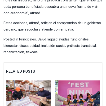
no es un discurso, sino una práctica constante. “Queremos que
cada persona beneficiada descubra una nueva forma de vivir
con autonomía”, afirmó.
Estas acciones, afirmó, reflejan el compromiso de un gobierno
cercano, que escucha y atiende con empatía.
Posted in
Principales
,
Salud
Tagged
ayudas funcionales
,
bienestar
,
discapacidad
,
inclusión social
,
prótesis transtibial
,
rehabilitación
,
tlaxcala
RELATED POSTS