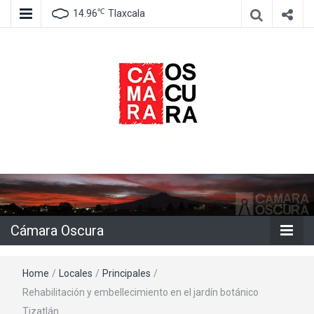
℃
14.96
Tlaxcala
Agencia de información e imagen
Cámara
Oscura
Cámara Oscura
Home
/
Locales
/
Principales
/
Rehabilitación y embellecimiento en el jardín botánico
Tizatlán