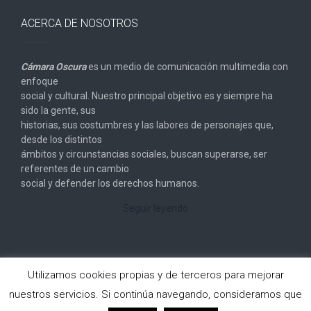
ACERCA DE NOSOTROS
Cámara Oscura
es un medio de comunicación multimedia con
enfoque
social y cultural. Nuestro principal objetivo es y siempre ha
sido la gente, sus
historias, sus costumbres y las labores de personajes que,
desde los distintos
ámbitos y circunstancias sociales, buscan superarse, ser
referentes de un cambio
social y defender los derechos humanos.
Seguir leyendo
Utilizamos cookies propias y de terceros para mejorar
nuestros servicios. Si continúa navegando, consideramos que
Copyright © 2026
Cámara Oscura
. All rights reserved.