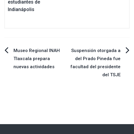
estudiantes de
Indianápolis
Navegación
Museo Regional INAH
Suspensión otorgada a
Tlaxcala prepara
del Prado Pineda fue
de
nuevas actividades
facultad del presidente
del TSJE
entradas