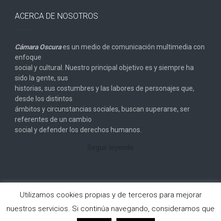
ACERCA DE NOSOTROS
Cámara Oscura
es un medio de comunicación multimedia con
enfoque
social y cultural. Nuestro principal objetivo es y siempre ha
sido la gente, sus
historias, sus costumbres y las labores de personajes que,
desde los distintos
ámbitos y circunstancias sociales, buscan superarse, ser
referentes de un cambio
social y defender los derechos humanos.
Seguir leyendo
Utilizamos cookies propias y de terceros para mejorar
nuestros servicios. Si continúa navegando, consideramos que
Copyright © 2026
Cámara Oscura
. All rights reserved.