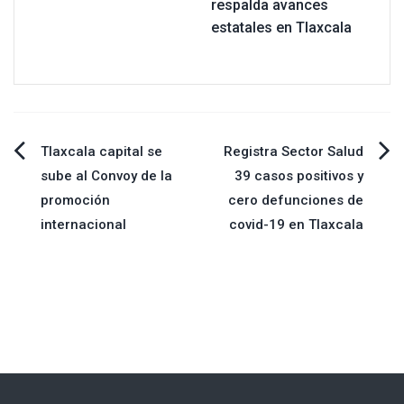
respalda avances
estatales en Tlaxcala
Navegación
Tlaxcala capital se
Registra Sector Salud
sube al Convoy de la
39 casos positivos y
de
promoción
cero defunciones de
internacional
covid-19 en Tlaxcala
entradas