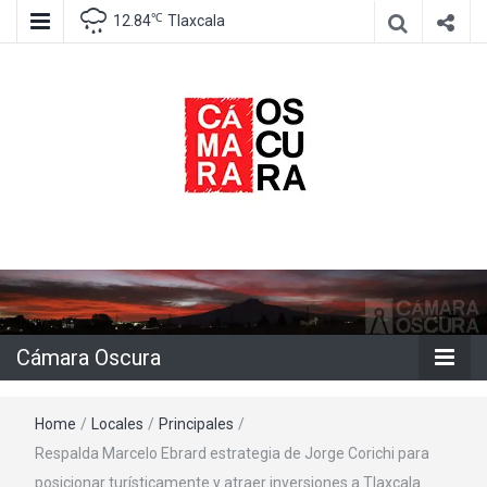
℃
12.84
Tlaxcala
Agencia de información e imagen
Cámara
Oscura
Cámara Oscura
Home
/
Locales
/
Principales
/
Respalda Marcelo Ebrard estrategia de Jorge Corichi para
posicionar turísticamente y atraer inversiones a Tlaxcala