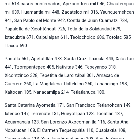
mil 614 casos confirmados, Apizaco tres mil 046, Chiautempan
mil 639, Huamantla mil 448, Zacatelco mil 316, Yauhquemehcan
941, San Pablo del Monte 942, Contla de Juan Cuamatzi 734,
Papalotla de Xicohténcatl 726, Tetla de la Solidaridad 679,
Ixtacuixtla 671, Calpulalpan 611, Teolocholco 606, Totolac 585,
Tlaxco 590.
Panotla 561, Apetatitlán 473, Santa Cruz Tlaxcala 443, Xaloztoc
441, Tzompantepec 405, Nativitas 346, Tepeyanco 318,
Xicohtzinco 328, Tepetitla de Lardizábal 301, Amaxac de
Guerrero 260, La Magdalena Tlaltelulco 250, Tenancingo 198,
Xaltocan 185, Nanacamilpa 214, Tetlatlahuca 180.
Santa Catarina Ayometla 171, San Francisco Tetlanohcan 149,
Ixtenco 147, Terrenate 131, Hueyotlipan 123, Tocatlán 137,
Acuamanala 123, San Lorenzo Axocomanitla 116, Santa Ana
Nopalucan 108, El Carmen Tequexquitla 110, Cuapiaxtla 108,
Cuaxomulco 113, San Juan Huactzinco 103, San Jerónimo