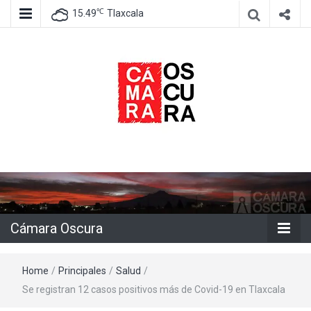
℃
15.49
Tlaxcala
Agencia de información e imagen
Cámara
Oscura
Cámara Oscura
Home
/
Principales
/
Salud
/
Se registran 12 casos positivos más de Covid-19 en Tlaxcala