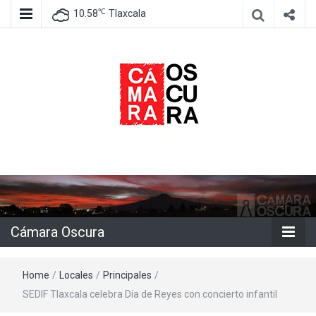
℃
10.58
Tlaxcala
Agencia de información e imagen
Cámara
Oscura
Cámara Oscura
Home
/
Locales
/
Principales
/
SEDIF Tlaxcala celebra Día de Reyes con concierto infantil