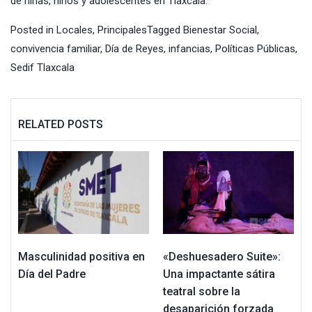
de niñas, niños y adolescentes en Tlaxcala.
Posted in
Locales
,
Principales
Tagged
Bienestar Social
,
convivencia familiar
,
Día de Reyes
,
infancias
,
Políticas Públicas
,
Sedif Tlaxcala
RELATED POSTS
Masculinidad positiva en
«Deshuesadero Suite»:
Día del Padre
Una impactante sátira
teatral sobre la
desaparición forzada