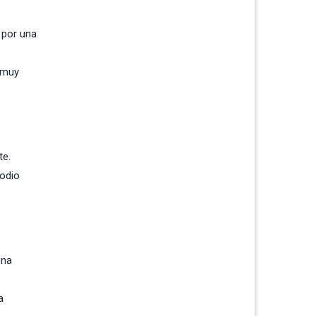
 por una
, muy
te.
podio
una
a