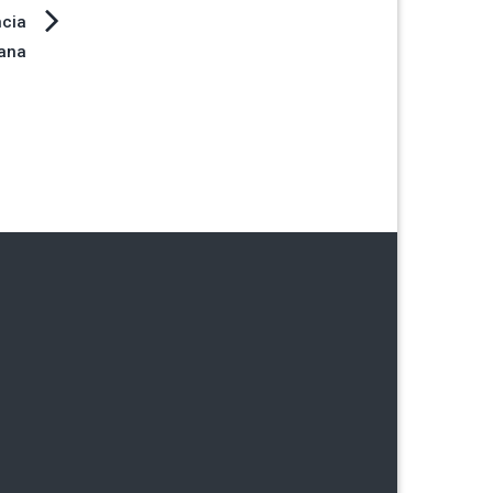
ncia
ana