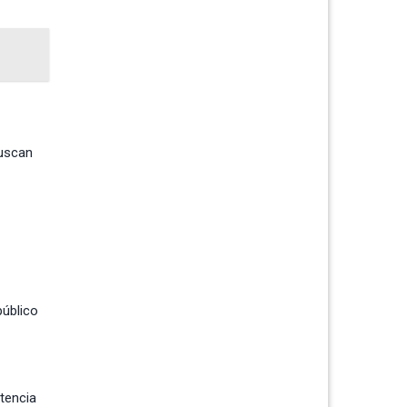
buscan
público
tencia