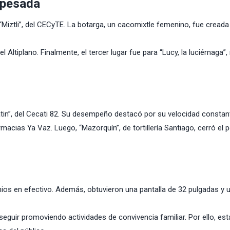
ipesada
 “Miztli”, del CECyTE. La botarga, un cacomixtle femenino, fue creada
 Altiplano. Finalmente, el tercer lugar fue para “Lucy, la luciérnaga”
catin”, del Cecati 82. Su desempeño destacó por su velocidad constan
macias Ya Vaz. Luego, “Mazorquín”, de tortillería Santiago, cerró el 
os en efectivo. Además, obtuvieron una pantalla de 32 pulgadas y 
seguir promoviendo actividades de convivencia familiar. Por ello, est