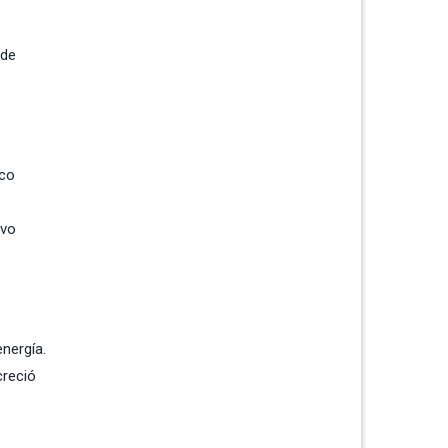
 de
ico
uvo
nergía.
creció