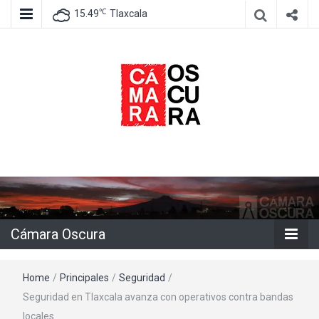
℃
15.49
Tlaxcala
Agencia de información e imagen
Cámara
Oscura
Cámara Oscura
Home
/
Principales
/
Seguridad
/
Seguridad en Tlaxcala avanza con operativos contra bandas
locales