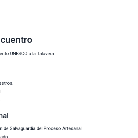
ncuentro
iento UNESCO a la Talavera.
estros.
.
.
nal
an de Salvaguardia del Proceso Artesanal.
dado.