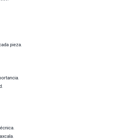
cada pieza.
portancia.
d.
écnica.
axcala.