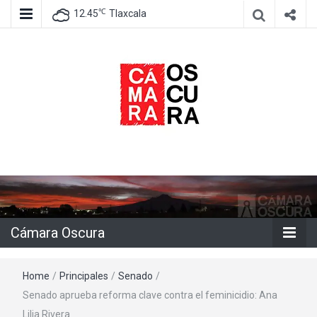
℃
12.45
Tlaxcala
Agencia de información e imagen
Cámara
Oscura
Cámara Oscura
Home
/
Principales
/
Senado
/
Senado aprueba reforma clave contra el feminicidio: Ana
Lilia Rivera