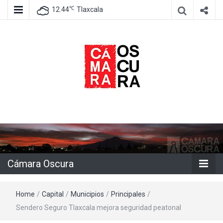
℃
12.44
Tlaxcala
Agencia de información e imagen
Cámara
Oscura
Cámara Oscura
Home
/
Capital
/
Municipios
/
Principales
/
Sendero Seguro Tlaxcala mejora seguridad peatonal