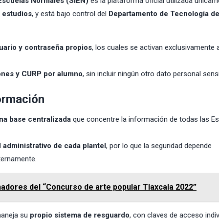
 Escuelas Normales (SIEN)
es la plataforma oficial utilizada única
 estudios
, y está bajo control del
Departamento de Tecnología de
uario y contraseña propios
, los cuales se activan exclusivamente a
iones y CURP por alumno
, sin incluir ningún otro dato personal sensi
ormación
na base centralizada
que concentre la información de todas las E
 administrativo de cada plantel
, por lo que la seguridad depende
ternamente.
adores del “Concurso de arte popular Tlaxcala 2022”
maneja su
propio sistema de resguardo
, con claves de acceso indi