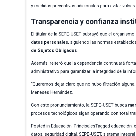
y medidas preventivas adicionales para evitar vulne
Transparencia y confianza insti
El titular de la SEPE-USET subrayó que el organism
datos personales
, siguiendo las normas establecid
de Sujetos Obligados
.
Además, reiteró que la dependencia continuará forta
administrativo para garantizar la integridad de la inf
“Queremos dejar claro que no hubo filtración alguna
Meneses Hernández.
Con este pronunciamiento, la SEPE-USET busca
man
procesos tecnológicos sigan operando con total tran
Posted in
Educación
,
Principales
Tagged
educación
,
e
datos
,
seguridad digital
,
SEPE-USET
,
sistema integra