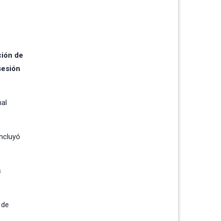
ción de
sesión
nal
oncluyó
s
 de