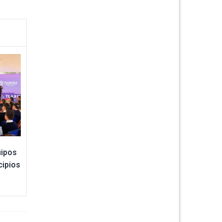
uipos
cipios