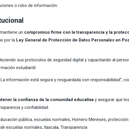
raciones o robo de información.
tucional
o mantiene un
compromiso firme con la transparencia y la protec
as por la
Ley General de Protección de Datos Personales en Po
leciendo sus protocolos de seguridad digital y capacitando al perso
ormación estudiantil.
. La información está segura y resguardada con responsabilidad”, c
tener la confianza de la comunidad educativa
y asegurar que lo
sparencia y confiabilidad.
ducación pública
,
escuelas normales
,
Homero Meneses
,
protección
l de escuelas normales
,
tlaxcala
,
Transparencia