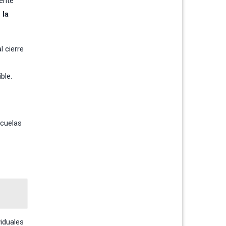
mente
 la
l cierre
ble.
scuelas
viduales