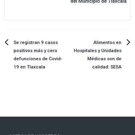
del Municipio de Tlaxcala
Navegación
Se registran 9 casos
Alimentos en
positivos más y cero
Hospitales y Unidades
de
defunciones de Covid-
Médicas son de
19 en Tlaxcala
calidad: SESA
entradas