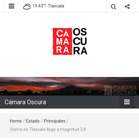
℃
19.43
Tlaxcala
Agencia de información e imagen
Cámara
Oscura
Cámara Oscura
Home
/
Estado
/
Principales
/
Sismo en Tlaxcala llegó a magnitud 3.8