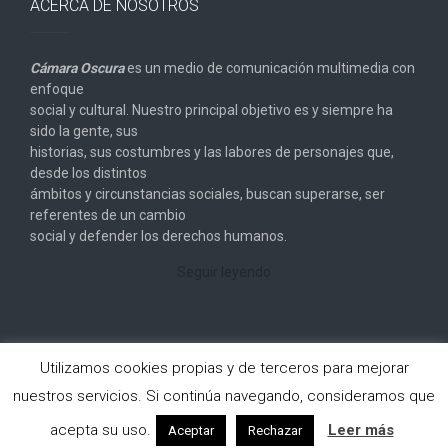
ACERCA DE NOSOTROS
Cámara Oscura
es un medio de comunicación multimedia con
enfoque
social y cultural. Nuestro principal objetivo es y siempre ha
sido la gente, sus
historias, sus costumbres y las labores de personajes que,
desde los distintos
ámbitos y circunstancias sociales, buscan superarse, ser
referentes de un cambio
social y defender los derechos humanos.
Seguir leyendo
Utilizamos cookies propias y de terceros para mejorar
nuestros servicios. Si continúa navegando, consideramos que
Copyright © 2026
Cámara Oscura
. All rights reserved.
acepta su uso.
Leer más
Aceptar
Rechazar
Designed by
FameThemes