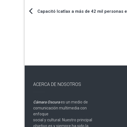
Navegación
Capacitó Icatlax a más de 42 mil personas 
de
entradas
ACERCA DE NOSOTROS
Cámara Oscura
es un medio de
comunicación multimedia con
enfoque
social y cultural. Nuestro principal
objetivo es y siempre ha sido la