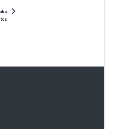
alía
itos