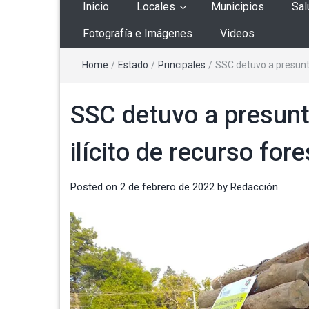
Inicio
Locales
Municipios
Sal
Fotografía e Imágenes
Videos
Home
/
Estado
/
Principales
/
SSC detuvo a presunto
SSC detuvo a presunt
ilícito de recurso fore
Posted on
2 de febrero de 2022
by
Redacción