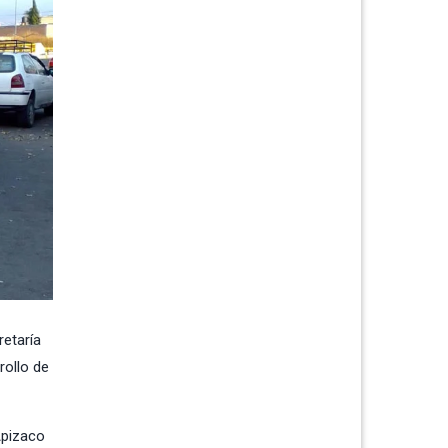
retaría
rollo de
Apizaco