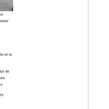
os
Javier
do en el
ejo de
eyes
to.
ues