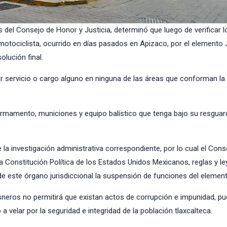
 del Consejo de Honor y Justicia, determinó que luego de verificar l
otociclista, ocurrido en días pasados en Apizaco, por el elemento 
olución final.
r servicio o cargo alguno en ninguna de las áreas que conforman la
l armamento, municiones y equipo balístico que tenga bajo su resguar
e la investigación administrativa correspondiente, por lo cual el Cons
a Constitución Política de los Estados Unidos Mexicanos, reglas y l
s de este órgano jurisdiccional la suspensión de funciones del elemen
sneros no permitirá que existan actos de corrupción e impunidad, p
 velar por la seguridad e integridad de la población tlaxcalteca.