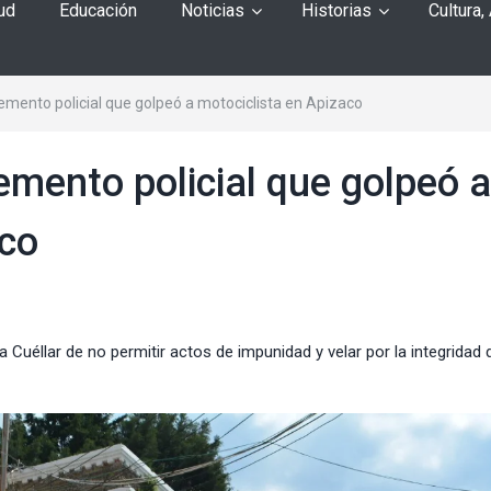
ud
Educación
Noticias
Historias
Cultura,
emento policial que golpeó a motociclista en Apizaco
emento policial que golpeó a
aco
uéllar de no permitir actos de impunidad y velar por la integridad 