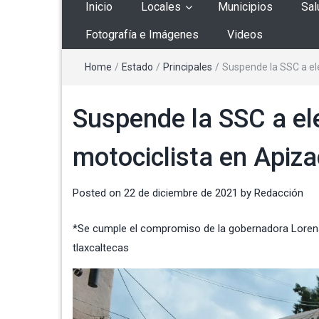
Inicio
Locales
Municipios
Sal
Fotografía e Imágenes
Videos
Home
/
Estado
/
Principales
/
Suspende la SSC a el
Suspende la SSC a el
motociclista en Apiz
Posted on
22 de diciembre de 2021
by
Redacción
*Se cumple el compromiso de la gobernadora Lorena C
tlaxcaltecas