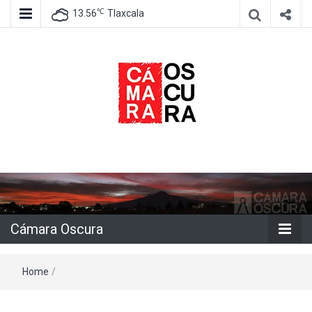
℃
13.56
Tlaxcala
Agencia de información e imagen
Cámara
Oscura
Cámara Oscura
Home
/