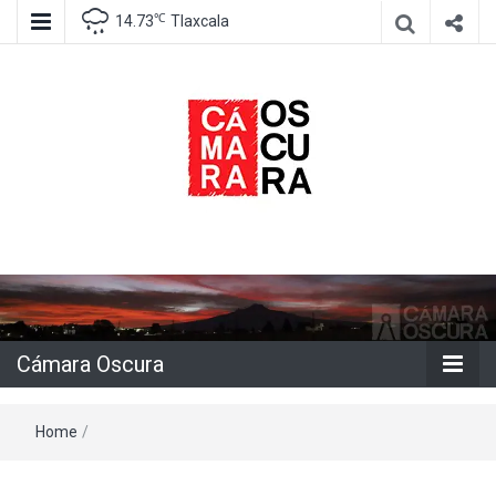
℃
14.73
Tlaxcala
Agencia de información e imagen
Cámara
Oscura
Cámara Oscura
Home
/