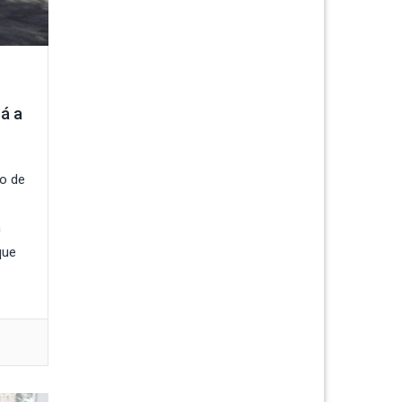
rá a
io de
n
que