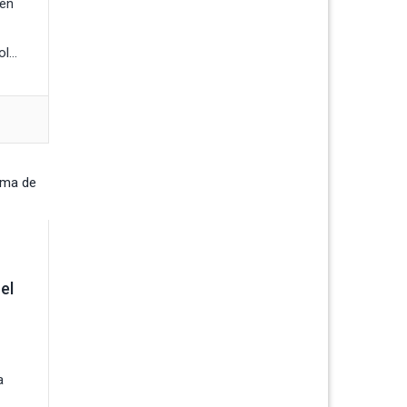
 en
...
el
a