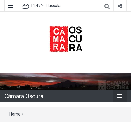
℃
11.49
Tlaxcala
Agencia de información e imagen
Cámara
Oscura
Cámara Oscura
Home
/