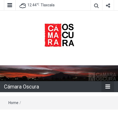
℃
12.44
Tlaxcala
Agencia de información e imagen
Cámara
Oscura
Cámara Oscura
Home
/