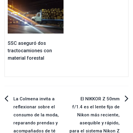
SSC aseguró dos
tractocamiones con
material forestal
Navegación
La Colmena invita a
El NIKKOR Z 50mm
reflexionar sobre el
f/1.4 es el lente fijo de
de
consumo de la moda,
Nikon más reciente,
reparando prendas y
asequible y rápido,
entradas
acompañados de té
para el sistema Nikon Z