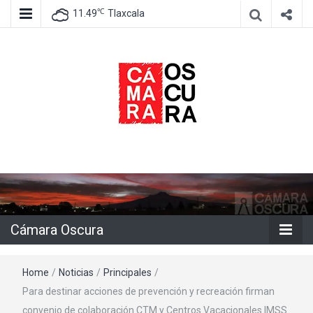
℃
11.49
Tlaxcala
Agencia de información e imagen
Cámara
Oscura
Cámara Oscura
Home
/
Noticias
/
Principales
/
Para destinar acciones de prevención y recreación firman
convenio de colaboración CTM y Centros Vacacionales IMSS