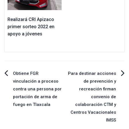
Realizará CRI Apizaco
primer sorteo 2022 en
apoyo a jóvenes
Navegación
Obtiene FGR
Para destinar acciones
vinculación a proceso
de prevención y
de
contra una persona por
recreación firman
portación de arma de
convenio de
entradas
fuego en Tlaxcala
colaboración CTM y
Centros Vacacionales
IMSS