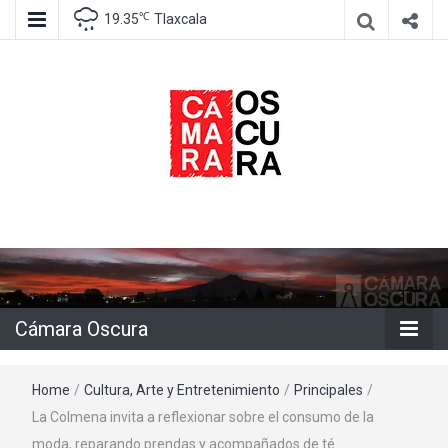
℃
19.35
Tlaxcala
Agencia de información e imagen
Cámara
Oscura
Cámara Oscura
Home
/
Cultura, Arte y Entretenimiento
/
Principales
/
La Colmena invita a reflexionar sobre el consumo de la
moda, reparando prendas y acompañados de té