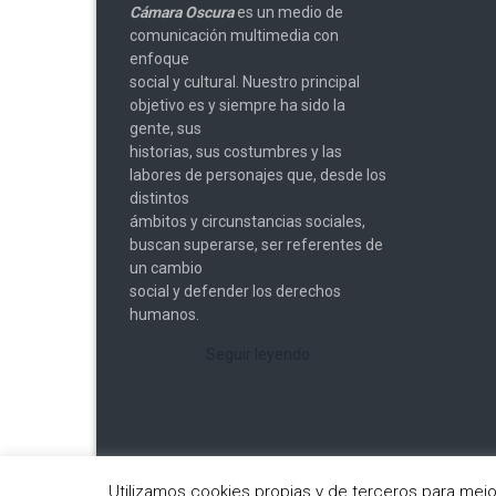
Cámara Oscura
es un medio de
comunicación multimedia con
enfoque
social y cultural. Nuestro principal
objetivo es y siempre ha sido la
gente, sus
historias, sus costumbres y las
labores de personajes que, desde los
distintos
ámbitos y circunstancias sociales,
buscan superarse, ser referentes de
un cambio
social y defender los derechos
humanos.
Seguir leyendo
Utilizamos cookies propias y de terceros para mej
Copyright © 2026
Cámara Oscura
. All rights reserved.