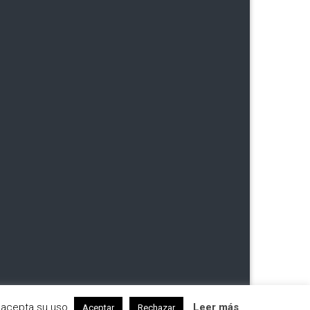
 acepta su uso.
Leer más
Aceptar
Rechazar
Designed by
FameThemes