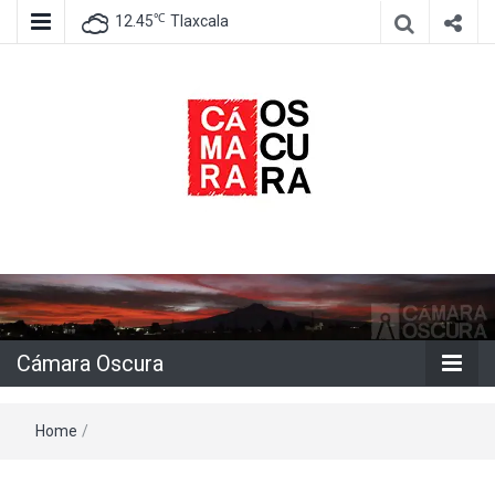
℃
12.45
Tlaxcala
Agencia de información e imagen
Cámara
Oscura
Cámara Oscura
Home
/